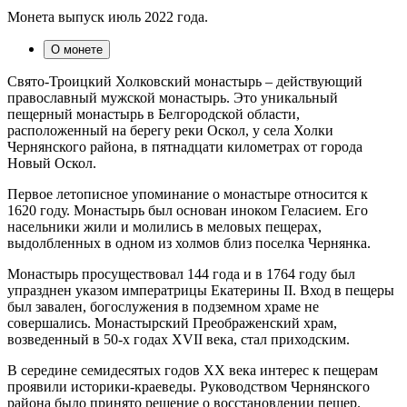
Монета выпуск июль 2022 года.
О монете
Свято-Троицкий Холковский монастырь – действующий
православный мужской монастырь. Это уникальный
пещерный монастырь в Белгородской области,
расположенный на берегу реки Оскол, у села Холки
Чернянского района, в пятнадцати километрах от города
Новый Оскол.
Первое летописное упоминание о монастыре относится к
1620 году. Монастырь был основан иноком Геласием. Его
насельники жили и молились в меловых пещерах,
выдолбленных в одном из холмов близ поселка Чернянка.
Монастырь просуществовал 144 года и в 1764 году был
упразднен указом императрицы Екатерины II. Вход в пещеры
был завален, богослужения в подземном храме не
совершались. Монастырский Преображенский храм,
возведенный в 50-х годах XVII века, стал приходским.
В середине семидесятых годов XX века интерес к пещерам
проявили историки-краеведы. Руководством Чернянского
района было принято решение о восстановлении пещер.