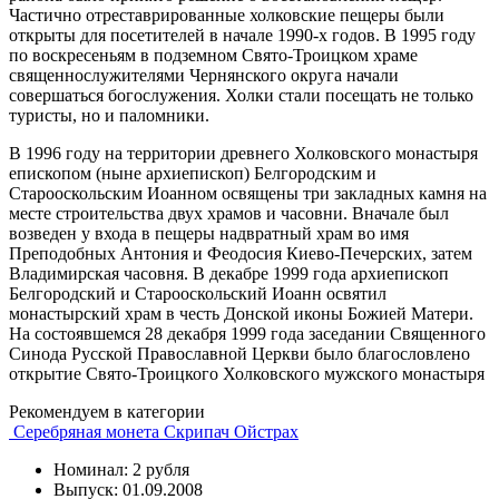
Частично отреставрированные холковские пещеры были
открыты для посетителей в начале 1990-х годов. В 1995 году
по воскресеньям в подземном Свято-Троицком храме
священнослужителями Чернянского округа начали
совершаться богослужения. Холки стали посещать не только
туристы, но и паломники.
В 1996 году на территории древнего Холковского монастыря
епископом (ныне архиепископ) Белгородским и
Старооскольским Иоанном освящены три закладных камня на
месте строительства двух храмов и часовни. Вначале был
возведен у входа в пещеры надвратный храм во имя
Преподобных Антония и Феодосия Киево-Печерских, затем
Владимирская часовня. В декабре 1999 года архиепископ
Белгородский и Старооскольский Иоанн освятил
монастырский храм в честь Донской иконы Божией Матери.
На состоявшемся 28 декабря 1999 года заседании Священного
Синода Русской Православной Церкви было благословлено
открытие Свято-Троицкого Холковского мужского монастыря
Рекомендуем в категории
Серебряная монета Скрипач Ойстрах
Номинал: 2 рубля
Выпуск: 01.09.2008