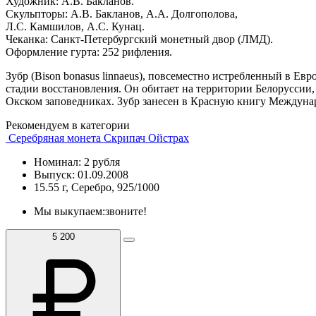
Художник: А.В. Бакланов.
Скульпторы: А.В. Бакланов, А.А. Долгополова,
Л.С. Камшилов, А.С. Кунац.
Чеканка: Санкт-Петербургский монетный двор (ЛМД).
Оформление гурта: 252 рифления.
Зубр (Bison bonasus linnaeus), повсеместно истребленный в Евр
стадии восстановления. Он обитает на территории Белоруссии,
Окском заповедниках. Зубр занесен в Красную книгу Междуна
Рекомендуем в категории
Серебряная монета Скрипач Ойстрах
Номинал: 2 рубля
Выпуск: 01.09.2008
15.55 г, Серебро, 925/1000
Мы выкупаем:
звоните!
5 200