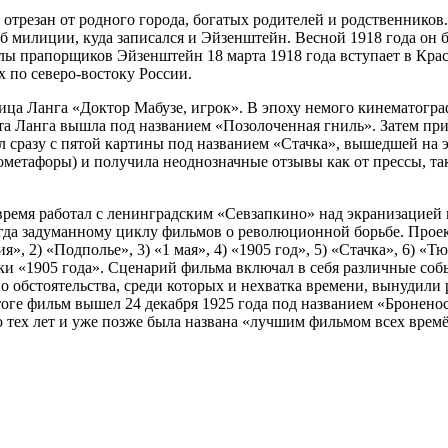
трезан от родного города, богатых родителей и родственников. 
б милиции, куда записался и Эйзенштейн. Весной 1918 года он 
прапорщиков Эйзенштейн 18 марта 1918 года вступает в Красну
х по северо-востоку России.
ца Ланга «Доктор Мабузе, игрок». В эпоху немого кинематограф
а Ланга вышла под названием «Позолоченная гниль». Затем при
 сразу с пятой картины под названием «Стачка», вышедшей на э
метафоры) и получила неоднозначные отзывы как от прессы, так
ремя работал с ленинградским «Севзапкино» над экранизацией н
когда задуманному циклу фильмов о революционной борьбе. Прое
я», 2) «Подполье», 3) «1 мая», 4) «1905 год», 5) «Стачка», 6) «
ки «1905 года». Сценарий фильма включал в себя различные соб
Но обстоятельства, среди которых и нехватка времени, вынудили
оге фильм вышел 24 декабря 1925 года под названием «Броненос
 тех лет и уже позже была названа «лучшим фильмом всех времё