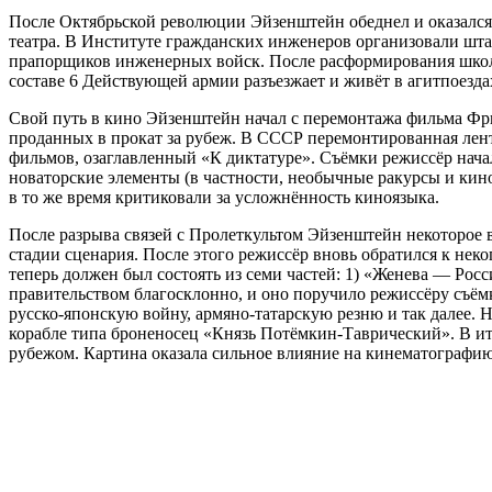
После Октябрьской революции Эйзенштейн обеднел и оказался о
театра. В Институте гражданских инженеров организовали шта
прапорщиков инженерных войск. После расформирования школы 
составе 6 Действующей армии разъезжает и живёт в агитпоезда
Свой путь в кино Эйзенштейн начал с перемонтажа фильма Фри
проданных в прокат за рубеж. В СССР перемонтированная лент
фильмов, озаглавленный «К диктатуре». Съёмки режиссёр начал
новаторские элементы (в частности, необычные ракурсы и кино
в то же время критиковали за усложнённость киноязыка.
После разрыва связей с Пролеткультом Эйзенштейн некоторое в
стадии сценария. После этого режиссёр вновь обратился к не
теперь должен был состоять из семи частей: 1) «Женева — Росси
правительством благосклонно, и оно поручило режиссёру съём
русско-японскую войну, армяно-татарскую резню и так далее. 
корабле типа броненосец «Князь Потёмкин-Таврический». В ит
рубежом. Картина оказала сильное влияние на кинематографию