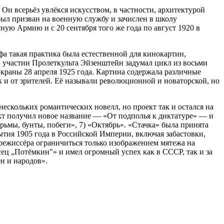
Он всерьёз увлёкся искусством, в частности, архитектурой
был призван на военную службу и зачислен в школу
ю Армию и с 20 сентября того же года по август 1920 в
а такая практика была естественной для кинокартин,
 участии Пролеткульта Эйзенштейн задумал цикл из восьми
краны 28 апреля 1925 года. Картина содержала различные
 и от зрителей. Её называли революционной и новаторской, но
ескольких романтических новелл, но проект так и остался на
кт получил новое название — «От подполья к диктатуре» — и
Тюрьмы, бунты, побеги», 7) «Октябрь». «Стачка» была принята
ытия 1905 года в Российской Империи, включая забастовки,
 режиссёра ограничиться только изображением мятежа на
ец „Потёмкин"» и имел огромный успех как в СССР, так и за
н и народов».