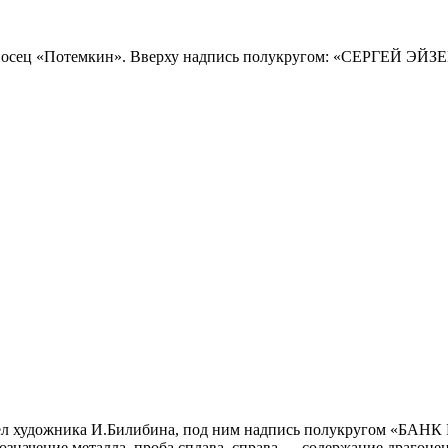
осец «Потемкин». Вверху надпись полукругом: «СЕРГЕЙ ЭЙЗЕ
рел художника И.Билибина, под ним надпись полукругом «БАНК
значение металла, проба сплава, справа — содержание драгоцен