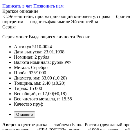
Написать в чат
Позвонить нам
Краткое описание
С.Эйзенштейн, просматривающий киноленту, справа —бронен
портретом — подпись-факсимиле Эйзенштейна
Серия:
Серия монет Выдающиеся личности России
Артикул
5110-0024
Дата выпуска:
23.01.1998
Номинал:
2 рубля
Валюта номинала:
рубль РФ
Металл:
Серебро
Проба:
925/1000
Диаметр, мм:
33,00 (±0,20)
Толщина, мм:
2,40 (±0,20)
Тираж:
15 000
Вес общий, г:
17,00(±0,18)
Вес чистого металла, г:
15.55
Качество
пруф
О монете
Аверс:
в центре диска — эмблема Банка России (двуглавый о
кругу: вверху — «ДВА РУБЛЯ», внизу — «1998 г.», слева — обо