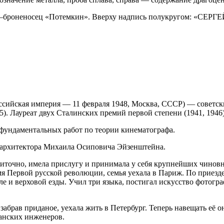
—броненосец «Потемкин». Вверху надпись полукругом: «СЕРГ
ссийская империя — 11 февраля 1948, Москва, СССР) — советски
). Лауреат двух Сталинских премий первой степени (1941, 1946)
 фундаментальных работ по теории кинематографа.
о архитектора Михаила Осиповича Эйзенштейна.
точно, имела прислугу и принимала у себя крупнейших чиновни
емя Первой русской революции, семья уехала в Париж. По приезд
е и верховой езды. Учил три языка, постигал искусство фотогра
 забрав приданое, уехала жить в Петербург. Теперь навещать её 
анских инженеров.