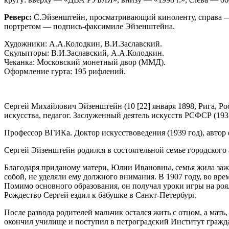
Реверс:
С.Эйзенштейн, просматривающий киноленту, справа 
портретом — подпись-факсимиле Эйзенштейна.
Художники: А.А.Колодкин, В.И.Заславский.
Скульпторы: В.И.Заславский, А.А.Колодкин.
Чеканка: Московский монетный двор (ММД).
Оформление гурта: 195 рифлений.
Сергей Михайлович Эйзенштейн (10 [22] января 1898, Рига, Ро
искусства, педагог. Заслуженный деятель искусств РСФСР (1935
Профессор ВГИКа. Доктор искусствоведения (1939 год), автор
Сергей Эйзенштейн родился в состоятельной семье городског
Благодаря приданому матери, Юлии Ивановны, семья жила зажи
собой, не уделяли ему должного внимания. В 1907 году, во вр
Помимо основного образования, он получал уроки игры на роял
Рождество Сергей ездил к бабушке в Санкт-Петербург.
После развода родителей мальчик остался жить с отцом, а мать,
окончил училище и поступил в петроградский Институт гражд