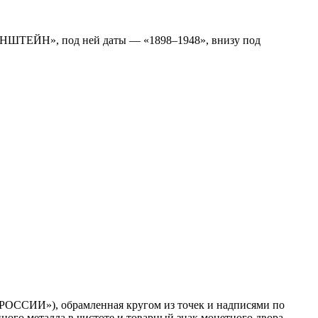
НШТЕЙН», под ней даты — «1898–1948», внизу под
 РОССИИ»), обрамленная кругом из точек и надписями по
ного металла в чистоте и товарный знак монетного двора.