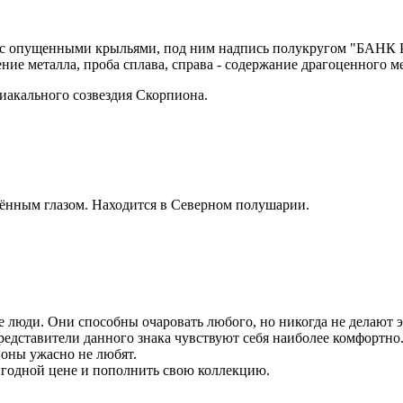
рел с опущенными крыльями, под ним надпись полукругом "БАНК
чение металла, проба сплава, справа - содержание драгоценного 
одиакального созвездия Скорпиона.
ённым глазом. Находится в Северном полушарии.
люди. Они способны очаровать любого, но никогда не делают э
редставители данного знака чувствуют себя наиболее комфортн
ионы ужасно не любят.
годной цене и пополнить свою коллекцию.