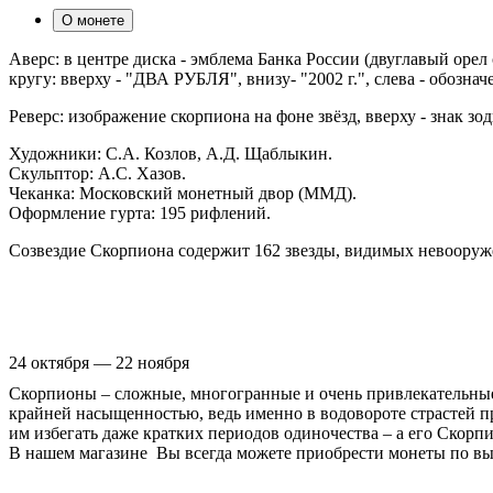
О монете
Аверс: в центре диска - эмблема Банка России (двуглавый о
кругу: вверху - "ДВА РУБЛЯ", внизу- "2002 г.", слева - обозна
Реверс: изображение скорпиона на фоне звёзд, вверху - знак з
Художники: С.А. Козлов, А.Д. Щаблыкин.
Скульптор: А.С. Хазов.
Чеканка: Московский монетный двор (ММД).
Оформление гурта: 195 рифлений.
Созвездие Скорпиона содержит 162 звезды, видимых невооруж
24 октября — 22 ноября
Скорпионы – сложные, многогранные и очень привлекательные 
крайней насыщенностью, ведь именно в водовороте страстей п
им избегать даже кратких периодов одиночества – а его Скорп
В нашем магазине Вы всегда можете приобрести монеты по вы