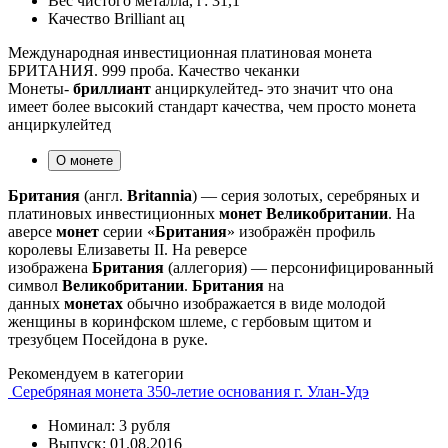
Вес чистого металла, г:
31,1
Качество
Brilliant ац
Международная инвестиционная платиновая монета
БРИТАНИЯ. 999 проба. Качество чеканки
Монеты-
бриллиант
анциркулейтед- это значит что она
имеет более высокий стандарт качества, чем просто монета
анциркулейтед
О монете
Британия
(англ.
Britannia
) — серия золотых, серебряных и
платиновых инвестиционных
монет
Великобритании
. На
аверсе
монет
серии «
Британия
» изображён профиль
королевы Елизаветы II. На реверсе
изображена
Британия
(аллегория) — персонифицированный
символ
Великобритании
.
Британия
на
данных
монетах
обычно изображается в виде молодой
женщины в коринфском шлеме, с гербовым щитом и
трезубцем Посейдона в руке.
Рекомендуем в категории
Серебряная монета 350-летие основания г. Улан-Удэ
Номинал: 3 рубля
Выпуск: 01.08.2016