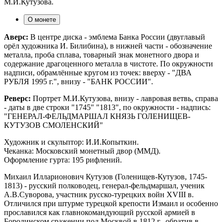
М.И.Кутузова.
О монете
Аверс:
В центре диска - эмблема Банка России (двуглавый
орёл художника И. Билибина), в нижней части - обозначение
металла, проба сплава, товарный знак монетного двора и
содержание драгоценного металла в чистоте. По окружности
надписи, обрамлённые кругом из точек: вверху - "ДВА
РУБЛЯ 1995 г.", внизу - "БАНК РОССИИ".
Реверс:
Портрет М.И.Кутузова, внизу - лавровая ветвь, справа
- даты в две строки "1745" "1813", по окружности - надпись:
"ГЕНЕРАЛ-ФЕЛЬДМАРШАЛ КНЯЗЬ ГОЛЕНИЩЕВ-
КУТУЗОВ СМОЛЕНСКИЙ"
Художник и скульптор: И.И.Копыткин.
Чеканка: Московский монетный двор (ММД).
Оформление гурта: 195 рифлений.
Михаил Илларионович Кутузов (Голенищев-Кутузов, 1745-
1813) - русский полководец, генерал-фельдмаршал, ученик
А.В.Суворова, участник русско-турецких войн XVIII в.
Отличился при штурме турецкой крепости Измаил и особенно
прославился как главнокомандующий русской армией в
Бородинском сражении под Москвой в 1812 г., обратив в