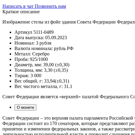
Написать в чат
Позвонить нам
Краткое описание
Изображение стелы из фойе здания Совета Федерации Федерал
Артикул
5111-0489
Дата выпуска:
05.09.2023
Номинал:
3 рубля
Валюта номинала:
рубль РФ
Металл:
Серебро
Проба:
925/1000
Диаметр, мм:
39,00 (±0,30)
Толщина, мм:
3,30 (±0,35)
Тираж:
3 000
Вес общий, г:
33,94(±0,31)
Вес чистого металла, г:
31.1
Совет Федерации является «верхней» палатой Федерального С
О монете
Совет Федерации – это верхняя палата парламента Российской 
Федерации состоит из 170 сенаторов, которые представляют р
принятии и изменении федеральных законов, а также рассматр
деятельностью исполнительной власти и проводит слушания п