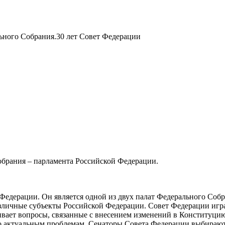
ьного Собрания.30 лет Совет Федерации
обрания – парламента Российской Федерации.
Федерации. Он является одной из двух палат Федерального Собр
азличные субъекты Российской Федерации. Совет Федерации игра
ивает вопросы, связанные с внесением изменений в Конституцию
о актуальным проблемам. Сенаторы Совета Федерации выбираютс