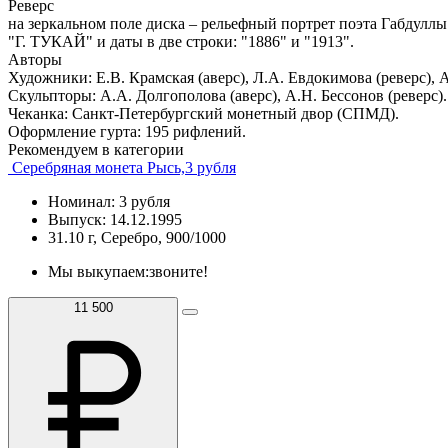
Реверс
на зеркальном поле диска – рельефный портрет поэта Габдуллы Т
"Г. ТУКАЙ" и даты в две строки: "1886" и "1913".
Авторы
Художники: Е.В. Крамская (аверс), Л.А. Евдокимова (реверс), А
Скульпторы: А.А. Долгополова (аверс), А.Н. Бессонов (реверс).
Чеканка: Санкт-Петербургский монетный двор (СПМД).
Оформление гурта: 195 рифлений.
Рекомендуем в категории
Серебряная монета Рысь,3 рубля
Номинал: 3 рубля
Выпуск: 14.12.1995
31.10 г, Серебро, 900/1000
Мы выкупаем:
звоните!
11 500