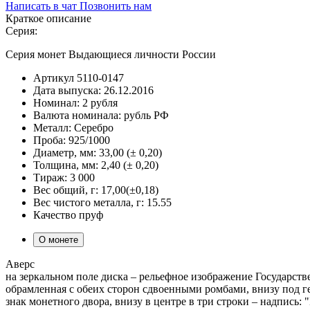
Написать в чат
Позвонить нам
Краткое описание
Серия:
Серия монет Выдающиеся личности России
Артикул
5110-0147
Дата выпуска:
26.12.2016
Номинал:
2 рубля
Валюта номинала:
рубль РФ
Металл:
Серебро
Проба:
925/1000
Диаметр, мм:
33,00 (± 0,20)
Толщина, мм:
2,40 (± 0,20)
Тираж:
3 000
Вес общий, г:
17,00(±0,18)
Вес чистого металла, г:
15.55
Качество
пруф
О монете
Аверс
на зеркальном поле диска – рельефное изображение Государ
обрамленная с обеих сторон сдвоенными ромбами, внизу под ге
знак монетного двора, внизу в центре в три строки – надпись