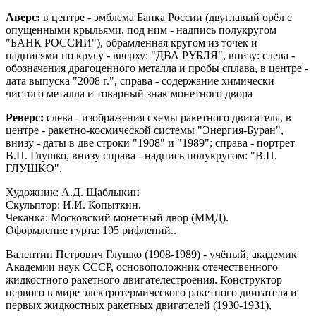
Аверс:
в центре - эмблема Банка России (двуглавый орёл с
опущенными крыльями, под ним - надпись полукругом
"БАНК РОССИИ"), обрамленная кругом из точек и
надписями по кругу - вверху: "ДВА РУБЛЯ", внизу: слева -
обозначения драгоценного металла и пробы сплава, в центре -
дата выпуска "2008 г.", справа - содержание химически
чистого металла и товарный знак монетного двора
Реверс:
слева - изображения cхемы ракетного двигателя, в
центре - ракетно-космической системы "Энергия-Буран",
внизу - даты в две строки "1908" и "1989"; справа - портрет
В.П. Глушко, внизу справа - надпись полукругом: "В.П.
ГЛУШКО".
Художник: А.Д. Щаблыкин
Скульптор: И.И. Копыткин.
Чеканка: Московский монетный двор (ММД).
Оформление гурта: 195 рифлений..
Валентин Петрович Глушко (1908-1989) - учёный, академик
Академии наук СССР, основоположник отечественного
жидкостного ракетного двигателестроения. Конструктор
первого в мире электротермического ракетного двигателя и
первых жидкостных ракетных двигателей (1930-1931),