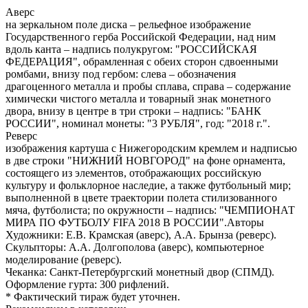
Аверс
на зеркальном поле диска – рельефное изображение
Государственного герба Российской Федерации, над ним
вдоль канта – надпись полукругом: "РОССИЙСКАЯ
ФЕДЕРАЦИЯ", обрамленная с обеих сторон сдвоенными
ромбами, внизу под гербом: слева – обозначения
драгоценного металла и пробы сплава, справа – содержание
химически чистого металла и товарный знак монетного
двора, внизу в центре в три строки – надпись: "БАНК
РОССИИ", номинал монеты: "3 РУБЛЯ", год: "2018 г.".
Реверс
изображения картуша с Нижегородским кремлем и надписью
в две строки "НИЖНИЙ НОВГОРОД" на фоне орнамента,
состоящего из элементов, отображающих российскую
культуру и фольклорное наследие, а также футбольный мир;
выполненной в цвете траектории полета стилизованного
мяча, футболиста; по окружности – надпись: "ЧЕМПИОНАТ
МИРА ПО ФУТБОЛУ FIFA 2018 В РОССИИ".Авторы
Художники: Е.В. Крамская (аверс), А.А. Брынза (реверс).
Скульпторы: А.А. Долгополова (аверс), компьютерное
моделирование (реверс).
Чеканка: Санкт-Петербургский монетный двор (СПМД).
Оформление гурта: 300 рифлений.
* Фактический тираж будет уточнен.