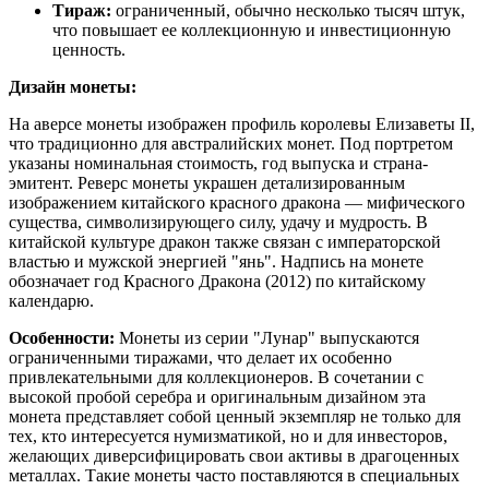
Тираж:
ограниченный, обычно несколько тысяч штук,
что повышает ее коллекционную и инвестиционную
ценность.
Дизайн монеты:
На аверсе монеты изображен профиль королевы Елизаветы II,
что традиционно для австралийских монет. Под портретом
указаны номинальная стоимость, год выпуска и страна-
эмитент. Реверс монеты украшен детализированным
изображением китайского красного дракона — мифического
существа, символизирующего силу, удачу и мудрость. В
китайской культуре дракон также связан с императорской
властью и мужской энергией "янь". Надпись на монете
обозначает год Красного Дракона (2012) по китайскому
календарю.
Особенности:
Монеты из серии "Лунар" выпускаются
ограниченными тиражами, что делает их особенно
привлекательными для коллекционеров. В сочетании с
высокой пробой серебра и оригинальным дизайном эта
монета представляет собой ценный экземпляр не только для
тех, кто интересуется нумизматикой, но и для инвесторов,
желающих диверсифицировать свои активы в драгоценных
металлах. Такие монеты часто поставляются в специальных