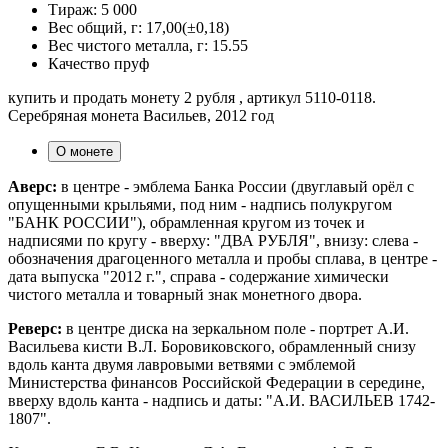
Тираж:
5 000
Вес общий, г:
17,00(±0,18)
Вес чистого металла, г:
15.55
Качество
пруф
купить и продать монету 2 рубля , артикул 5110-0118.
Серебряная монета Васильев, 2012 год
О монете
Аверс:
в центре - эмблема Банка России (двуглавый орёл с
опущенными крыльями, под ним - надпись полукругом
"БАНК РОССИИ"), обрамленная кругом из точек и
надписями по кругу - вверху: "ДВА РУБЛЯ", внизу: слева -
обозначения драгоценного металла и пробы сплава, в центре -
дата выпуска "2012 г.", справа - содержание химически
чистого металла и товарный знак монетного двора.
Реверс:
в центре диска на зеркальном поле - портрет А.И.
Васильева кисти В.Л. Боровиковского, обрамленный снизу
вдоль канта двумя лавровыми ветвями с эмблемой
Министерства финансов Российской Федерации в середине,
вверху вдоль канта - надпись и даты: "А.И. ВАСИЛЬЕВ 1742-
1807".