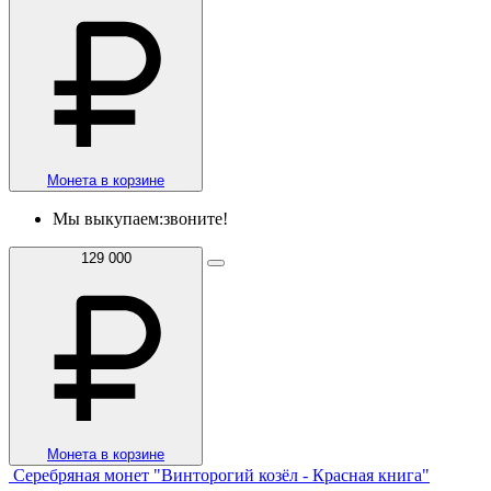
Монета в корзине
Мы выкупаем:
звоните!
129 000
Монета в корзине
Серебряная монет "Винторогий козёл - Красная книга"