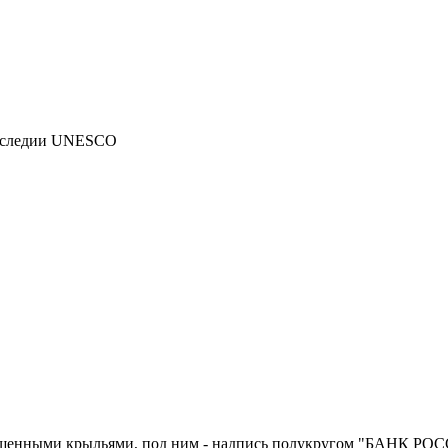
наследии UNESCO
пущенными крыльями, под ним - надпись полукругом "БАНК РОСС