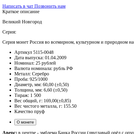
Написать в чат
Позвонить нам
Краткое описание
Великий Новгород
Серия:
Серия монет Россия во всемирном, культурном и природном 
Артикул
5115-0048
Дата выпуска:
01.04.2009
Номинал:
25 рублей
Валюта номинала:
рубль РФ
Металл:
Серебро
Проба:
925/1000
Диаметр, мм:
60,00 (±0,50)
Толщина, мм:
6,60 (±0,50)
Тираж:
1 500
Вес общий, г:
169,00(±0,85)
Вес чистого металла, г:
155.50
Качество
пруф
О монете
Аверс:
в центре - эмблема Банка России (двуглавый орёл с о