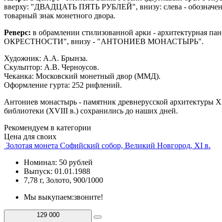
вверху: "ДВАДЦАТЬ ПЯТЬ РУБЛЕЙ", внизу: слева - обозначения 
товарный знак монетного двора.
Реверс:
в обрамлении стилизованной арки - архитектурная п
ОКРЕСТНОСТИ", внизу - "АНТОНИЕВ МОНАСТЫРЬ".
Художник: А.А. Брынза.
Скульптор: А.В. Черноусов.
Чеканка: Московский монетный двор (ММД).
Оформление гурта: 252 рифлений.
Антониев монастырь - памятник древнерусской архитектуры XII 
библиотеки (XVIII в.) сохранились до наших дней.
Рекомендуем в категории
Цена для своих
Золотая монета Софийский собор, Великий Новгород, XI в.
Номинал: 50 рублей
Выпуск: 01.01.1988
7,78 г, Золото, 900/1000
Мы выкупаем:
звоните!
129 000