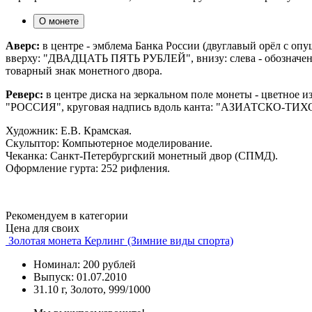
О монете
Аверс:
в центре - эмблема Банка России (двуглавый орёл с о
вверху: "ДВАДЦАТЬ ПЯТЬ РУБЛЕЙ", внизу: слева - обозначения 
товарный знак монетного двора.
Реверс:
в центре диска на зеркальном поле монеты - цветное и
"РОССИЯ", круговая надпись вдоль канта: "АЗИАТС
Художник: Е.В. Крамская.
Скульптор: Компьютерное моделирование.
Чеканка: Санкт-Петербургский монетный двор (СПМД).
Оформление гурта: 252 рифления.
Рекомендуем в категории
Цена для своих
Золотая монета Керлинг (Зимние виды спорта)
Номинал: 200 рублей
Выпуск: 01.07.2010
31.10 г, Золото, 999/1000