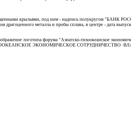
пущенными крыльями, под ним - надпись полукругом "БАНК РОСС
драгоценного металла и пробы сплава, в центре - дата выпуска 
зображение логотипа форума "Азиатско-тихоокеанское экономиче
КО-ТИХООКЕАНСКОЕ ЭКОНОМИЧЕСКОЕ СОТРУДНИЧЕСТВО ·В