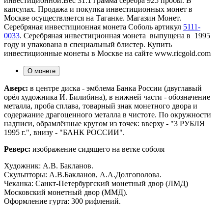
инвестиционной.Вес 31.1 грамма серебра 925 пробы. В
капсулах. Продажа и покупка инвестиционных монет в
Москве осуществляется на Таганке. Магазин Монет.
Серебряная инвестиционная монета Соболь артикул
5111-
0033
. Серебряная инвестиционная монета выпущена в 1995
году и упакована в специальный блистер. Купить
инвестиционные монеты в Москве на сайте www.ricgold.com
О монете
Аверс:
в центре диска - эмблема Банка России (двуглавый
орёл художника И. Билибина), в нижней части - обозначение
металла, проба сплава, товарный знак монетного двора и
содержание драгоценного металла в чистоте. По окружности
надписи, обрамлённые кругом из точек: вверху - "3 РУБЛЯ
1995 г.", внизу - "БАНК РОССИИ".
Реверс:
изображение сидящего на ветке соболя
Художник: А.В. Бакланов.
Скульпторы: А.В.Бакланов, А.А.Долгополова.
Чеканка: Санкт-Петербургский монетный двор (ЛМД)
Московский монетный двор (ММД).
Оформление гурта: 300 рифлений.