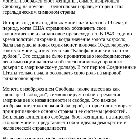
монеты изображен бюст женщины, символизирующей
Свободу, на другой — белоголовый орлан, который стал
геральдическим символом страны.
История создания подобных монет начинается в 19 веке, в
период, когда США стремились обозначить свое
экономическое и финансовое превосходство. В 1849 году, во
время золотой лихорадки, когда значение золота возросло,
была выпущена новая серия монет, включая 10-долларовую
золотую монету, известную как "Калифорнийский золотой
дублон". Это создание было продиктовано необходимостью
легитимизации валюты и обеспечения международного
доверия к американскому доллару. В тот период Соединенные
Штаты только начали осознавать свою роль на мировой
финансовой арене.
Монета с изображением Свободы, также известная как
"доллар с Свободой", символизирует собой стремление
американцев к независимости и свободе. Это важное
изображение стало знаковой фигурой, которое олицетворяет
принципиальные основы страны и ее системы ценностей.
Воплощая концепцию свободы, бюст женщины на лицевой
стороне монеты представляет собой идеалы демократии и
человеческой справедливости.
На реверсе монеты изображен белоголовый орлан —