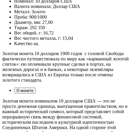
Номинал:
10 долларов США
Валюта номинала:
Доллар США
Металл:
Золото
Проба:
900/1000
Диаметр, мм:
27,00
Тираж:
292 350
Вес общий, г:
16,72
Вес чистого металла, г:
15,04
Качество
ац
Золотая монета 10 долларов 1900 годов с головой Свободы
фактически путешествовала по миру как «карманный золотой
слиток»: ею оплачивали крупные сделки в портах, на
железных дорогах и в банках, а некоторые экземпляры
возвращались в США из Европы только после отмены
золотого стандарта.
О монете
Золотая монета номиналом 10 долларов США — это не
просто денежная единица, выпущенная правительством, но и
важный исторический символ, который представляет собой
неразрывную связь между финансовой системой,
историческим наследием и культурной идентичностью
Соединенных Штатов Америки. На одной стороне этой