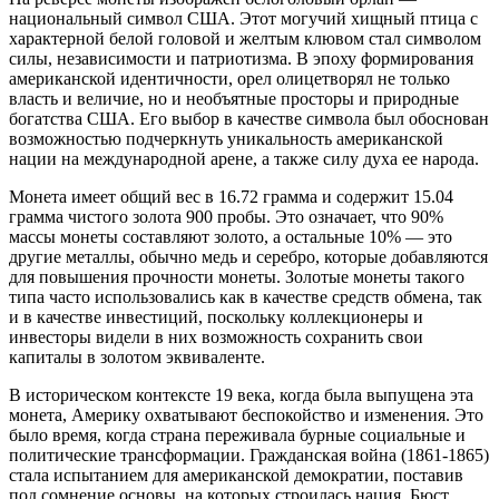
национальный символ США. Этот могучий хищный птица с
характерной белой головой и желтым клювом стал символом
силы, независимости и патриотизма. В эпоху формирования
американской идентичности, орел олицетворял не только
власть и величие, но и необъятные просторы и природные
богатства США. Его выбор в качестве символа был обоснован
возможностью подчеркнуть уникальность американской
нации на международной арене, а также силу духа ее народа.
Монета имеет общий вес в 16.72 грамма и содержит 15.04
грамма чистого золота 900 пробы. Это означает, что 90%
массы монеты составляют золото, а остальные 10% — это
другие металлы, обычно медь и серебро, которые добавляются
для повышения прочности монеты. Золотые монеты такого
типа часто использовались как в качестве средств обмена, так
и в качестве инвестиций, поскольку коллекционеры и
инвесторы видели в них возможность сохранить свои
капиталы в золотом эквиваленте.
В историческом контексте 19 века, когда была выпущена эта
монета, Америку охватывают беспокойство и изменения. Это
было время, когда страна переживала бурные социальные и
политические трансформации. Гражданская война (1861-1865)
стала испытанием для американской демократии, поставив
под сомнение основы, на которых строилась нация. Бюст