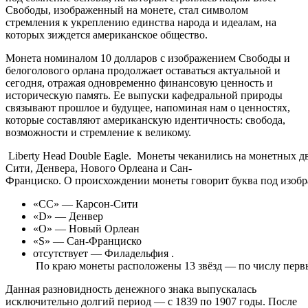
Свободы, изображенный на монете, стал символом
стремления к укреплению единства народа и идеалам, на
которых зиждется американское общество.
Монета номиналом 10 долларов с изображением Свободы и
белоголового орлана продолжает оставаться актуальной и
сегодня, отражая одновременно финансовую ценность и
историческую память. Ее выпуски кафедральной природы
связывают прошлое и будущее, напоминая нам о ценностях,
которые составляют американскую идентичность: свобода,
возможности и стремление к великому.
Liberty Head Double Eagle. Монеты чеканились на монетных д
Сити, Денвера, Нового Орлеана и Сан-
Франциско. О происхождении монеты говорит буква под изобр
«CC» — Карсон-Сити
«D» — Денвер
«O» — Новый Орлеан
«S» — Сан-Франциско
отсутствует — Филадельфия .
По краю монеты расположены 13 звёзд — по числу перв
Данная разновидность денежного знака выпускалась
исключительно долгий период — с 1839 по 1907 годы. После