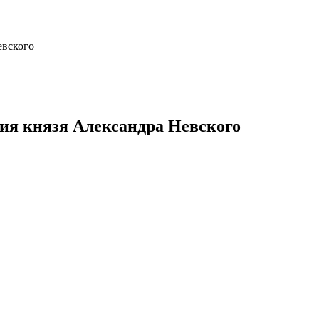
евского
ния князя Александра Невского