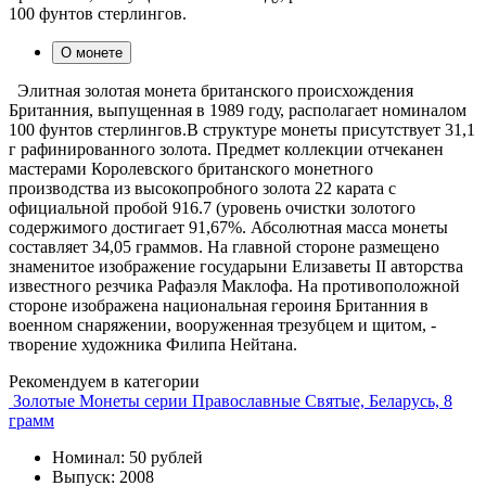
100 фунтов стерлингов.
О монете
Элитная золотая монета британского происхождения
Британния, выпущенная в 1989 году, располагает номиналом
100 фунтов стерлингов.В структуре монеты присутствует 31,1
г рафинированного золота. Предмет коллекции отчеканен
мастерами Королевского британского монетного
производства из высокопробного золота 22 карата с
официальной пробой 916.7 (уровень очистки золотого
содержимого достигает 91,67%. Абсолютная масса монеты
составляет 34,05 граммов. На главной стороне размещено
знаменитое изображение государыни Елизаветы II авторства
известного резчика Рафаэля Маклофа. На противоположной
стороне изображена национальная героиня Британния в
военном снаряжении, вооруженная трезубцем и щитом, -
творение художника Филипа Нейтана.
Рекомендуем в категории
Золотые Монеты серии Православные Святые, Беларусь, 8
грамм
Номинал: 50 рублей
Выпуск: 2008