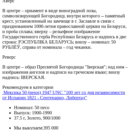
Аверс
В центре – орнамент в виде виноградной лозы,
символизирующей Богородицу, внутри которого -- памятный
крест, установленный на замчище в г. Заславле в связи с
празднованием 1000-летия православной церкви на Беларуси,
и проба сплава; вверху – рельефное изображение
Государственного герба Республики Беларусь и надпись в две
строки: РЭСПУБЛІКА БЕЛАРУСЬ; внизу – номинал: 50
РУБЛЁЎ, справа от номинала – год чеканки.
Реверс
В центре – образ Пресвятой Богородицы "Іверская"; над ним –
изображения ангелов и надписи на греческом языке; внизу
надпись: ІВЕРСКАЯ.
Рекомендуем в категории
Мексика 50 (pesos) 1947 UNC "100 лет со дня независимости
от Испании 1821 - Сентенарио, Либертад"
Номинал: 50 песо
Выпуск: 1900-1990
37.5 г, Золото, 900/1000
Мы выкупаем:
395 000