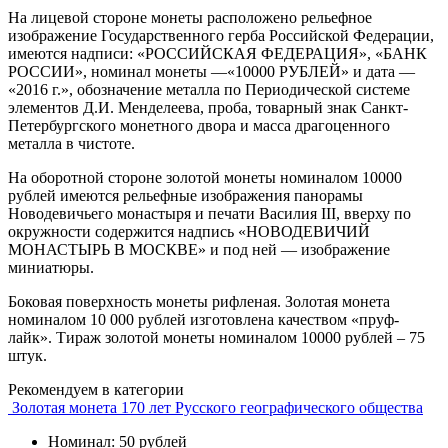
На лицевой стороне монеты расположено рельефное
изображение Государственного герба Российской Федерации,
имеются надписи: «РОССИЙСКАЯ ФЕДЕРАЦИЯ», «БАНК
РОССИИ», номинал монеты —«10000 РУБЛЕЙ» и дата —
«2016 г.», обозначение металла по Периодической системе
элементов Д.И. Менделеева, проба, товарный знак Санкт-
Петербургского монетного двора и масса драгоценного
металла в чистоте.
На оборотной стороне золотой монеты номиналом 10000
рублей имеются рельефные изображения панорамы
Новодевичьего монастыря и печати Василия III, вверху по
окружности содержится надпись «НОВОДЕВИЧИЙ
МОНАСТЫРЬ В МОСКВЕ» и под ней — изображение
миниатюры.
Боковая поверхность монеты рифленая. Золотая монета
номиналом 10 000 рублей изготовлена качеством «пруф-
лайк». Тираж золотой монеты номиналом 10000 рублей – 75
штук.
Рекомендуем в категории
Золотая монета 170 лет Русского географического общества
Номинал: 50 рублей