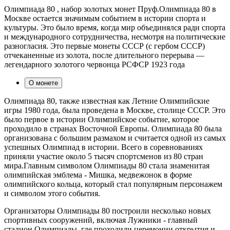
Олимпиада 80 , набор золотых монет Пруф.Олимпиада 80 в
Москве остается значимым событием в истории спорта и
культуры. Это было время, когда мир объединялся ради спорта
и международного сотрудничества, несмотря на политические
разногласия. Это первые монеты СССР (с гербом СССР)
отчеканенные из золота, после длительного перерыва —
легендарного золотого червонца РСФСР 1923 года
О монете
Олимпиада 80, также известная как Летние Олимпийские
игры 1980 года, была проведена в Москве, столице СССР. Это
было первое в истории Олимпийское событие, которое
проходило в странах Восточной Европы. Олимпиада 80 была
организована с большим размахом и считается одной из самых
успешных Олимпиад в истории. Всего в соревнованиях
приняли участие около 5 тысяч спортсменов из 80 стран
мира.Главным символом Олимпиады 80 стала знаменитая
олимпийская эмблема - Мишка, медвежонок в форме
олимпийского кольца, который стал популярным персонажем
и символом этого события.
Организаторы Олимпиады 80 построили несколько новых
спортивных сооружений, включая Лужники - главный
стадион Олимпиады, где проходили церемонии открытия и