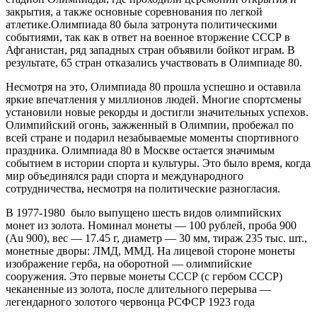
закрытия, а также основные соревнования по легкой
атлетике.Олимпиада 80 была затронута политическими
событиями, так как в ответ на военное вторжение СССР в
Афганистан, ряд западных стран объявили бойкот играм. В
результате, 65 стран отказались участвовать в Олимпиаде 80.
Несмотря на это, Олимпиада 80 прошла успешно и оставила
яркие впечатления у миллионов людей. Многие спортсмены
установили новые рекорды и достигли значительных успехов.
Олимпийский огонь, зажженный в Олимпии, пробежал по
всей стране и подарил незабываемые моменты спортивного
праздника. Олимпиада 80 в Москве остается значимым
событием в истории спорта и культуры. Это было время, когда
мир объединялся ради спорта и международного
сотрудничества, несмотря на политические разногласия.
В 1977-1980 было выпущено шесть видов олимпийских
монет из золота. Номинал монеты — 100 рублей, проба 900
(Au 900), вес — 17.45 г, диаметр — 30 мм, тираж 235 тыс. шт.,
монетные дворы: ЛМД, ММД. На лицевой стороне монеты
изображение герба, на оборотной — олимпийские
сооружения. Это первые монеты СССР (с гербом СССР)
чеканенные из золота, после длительного перерыва —
легендарного золотого червонца РСФСР 1923 года