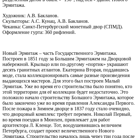
Эрмитажа.
Художник: А.В. Бакланов.
Скульпторы: А.С. Кунац, А.В. Бакланов.
Чеканка: Санкт-Петербургский монетный двор (СПМД).
Оформление гурта: 360 рифлений.
Новый Эрмитаж – часть Государственного Эрмитажа.
Построен в 1851 году за Большим Эрмитажем на Дворцовой
набережной. Крыльцо или по-другому «портик» украшают
десять гранитных атлантов. Екатерина Вторая, поддавшись
моде, стала коллекционировать самые разные произведения
выдающихся мастеров. Для этого был построен Малый
Эрмитаж. Уже во время его строительства было понятно, кто
этой территории для её коллекции будет недостаточно. Это
положило начало строительству Большого Эрмитажа, которое
было закончено уже во время правления Александра Первого.
После пожара в Зимнем дворце в 1837 году стало очевидно,
что дворцовый комплекс требует перемен. Николай Первый,
во время поездки в Мюнхен, привлекает для работ
архитектора Л. Кленце. Тот, воодушевившись величием
Петербурга, создает проект величественного Нового
Эрмитажа. Строительство началось лишь через три года после