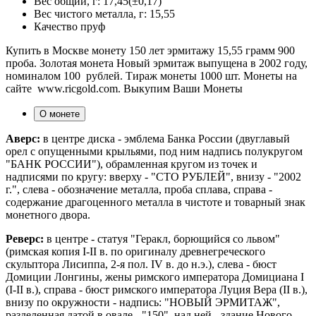
Вес общий, г:
17,45(±0,17)
Вес чистого металла, г:
15,55
Качество
пруф
Купить в Москве монету 150 лет эрмитажу 15,55 грамм 900
проба. Золотая монета Новый эрмитаж выпущена в 2002 году,
номиналом 100 рублей. Тираж монеты 1000 шт. Монеты на
сайте www.ricgold.com. Выкупим Ваши Монеты
О монете
Аверс:
в центре диска - эмблема Банка России (двуглавый
орел с опущенными крыльями, под ним надпись полукругом
"БАНК РОССИИ"), обрамленная кругом из точек и
надписями по кругу: вверху - "СТО РУБЛЕЙ", внизу - "2002
г.", слева - обозначение металла, проба сплава, справа -
содержание драгоценного металла в чистоте и товарный знак
монетного двора.
Реверс:
в центре - статуя "Геракл, борющийся со львом"
(римская копия I-II в. по оригиналу древнегреческого
скульптора Лисиппа, 2-я пол. IV в. до н.э.), слева - бюст
Домиции Лонгины, жены римского императора Домициана I
(I-II в.), справа - бюст римского императора Луция Вера (II в.),
внизу по окружности - надпись: "НОВЫЙ ЭРМИТАЖ",
разделенная датой в овале - "150", над ней - здание Нового