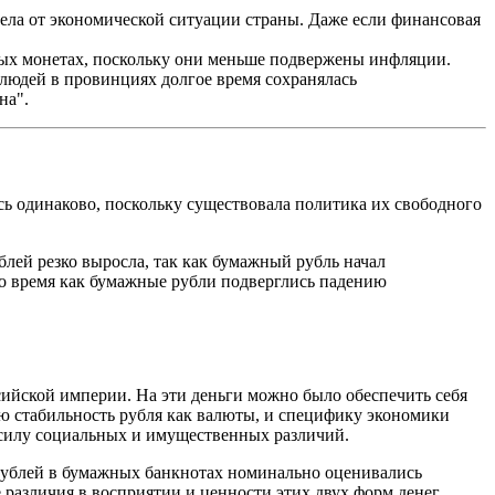
села от экономической ситуации страны. Даже если финансовая
тых монетах, поскольку они меньше подвержены инфляции.
 людей в провинциях долгое время сохранялась
на".
ь одинаково, поскольку существовала политика их свободного
блей резко выросла, так как бумажный рубль начал
 то время как бумажные рубли подверглись падению
сийской империи. На эти деньги можно было обеспечить себя
ую стабильность рубля как валюты, и специфику экономики
 силу социальных и имущественных различий.
10 рублей в бумажных банкнотах номинально оценивались
 различия в восприятии и ценности этих двух форм денег