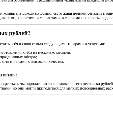
печным отоплением. Традиционный уклад жизни предполагал отс
ли комнаты в доходных домах, часто живя целыми семьями в од
ванами, кроватями и сервантами, в то время как крестьяне дов
тых рублей?
печить себя и свою семью следующими товарами и услугами:
иготовления хлеба на несколько месяцев;
праздничных обедов;
хотя и не самого высокого качества;
ая питание.
крестьян, чья зарплата часто составляла всего несколько рубле
ствами, но они могли пригодиться для мелких повседневных расх