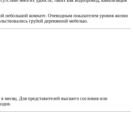
утствие многих удобств, таких как водопровод, канализация
ной небольшой комнате. Очевидным показателем уровня жизни
ольствовались грубой деревянной мебелью.
й в месяц. Для представителей высшего сословия или
одов.