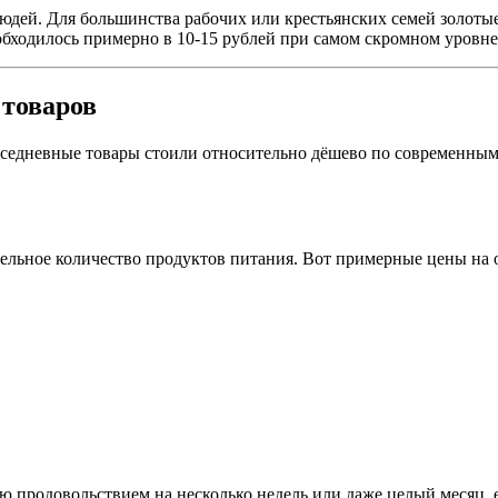
людей. Для большинства рабочих или крестьянских семей золотые
 обходилось примерно в 10-15 рублей при самом скромном уровн
 товаров
овседневные товары стоили относительно дёшево по современны
тельное количество продуктов питания. Вот примерные цены на 
ю продовольствием на несколько недель или даже целый месяц, 