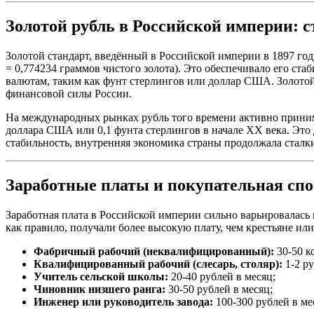
Золотой рубль в Российской империи: 
Золотой стандарт, введённый в Российской империи в 1897 год
= 0,774234 граммов чистого золота). Это обеспечивало его ст
валютам, таким как фунт стерлингов или доллар США. Золото
финансовой силы России.
На международных рынках рубль того времени активно принима
доллара США или 0,1 фунта стерлингов в начале XX века. Это
стабильность, внутренняя экономика страны продолжала сталк
Заработные платы и покупательная спо
Заработная плата в Российской империи сильно варьировалась 
как правило, получали более высокую плату, чем крестьяне или
Фабричный рабочий (неквалифицированный):
30-50 ко
Квалифицированный рабочий (слесарь, столяр):
1-2 ру
Учитель сельской школы:
20-40 рублей в месяц;
Чиновник низшего ранга:
30-50 рублей в месяц;
Инженер или руководитель завода:
100-300 рублей в ме