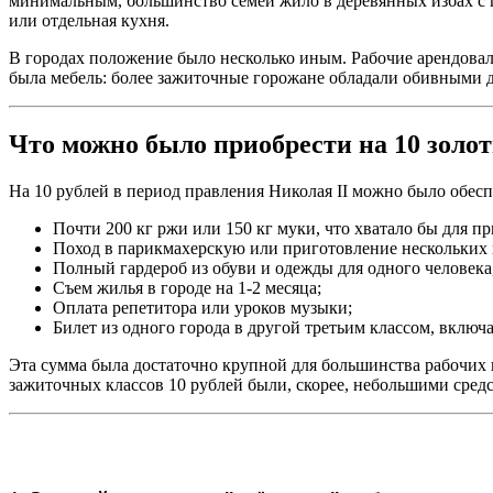
минимальным, большинство семей жило в деревянных избах с 
или отдельная кухня.
В городах положение было несколько иным. Рабочие арендова
была мебель: более зажиточные горожане обладали обивными ди
Что можно было приобрести на 10 золо
На 10 рублей в период правления Николая II можно было обес
Почти 200 кг ржи или 150 кг муки, что хватало бы для пр
Поход в парикмахерскую или приготовление нескольких 
Полный гардероб из обуви и одежды для одного человека, 
Съем жилья в городе на 1-2 месяца;
Оплата репетитора или уроков музыки;
Билет из одного города в другой третьим классом, включ
Эта сумма была достаточно крупной для большинства рабочих и 
зажиточных классов 10 рублей были, скорее, небольшими сред