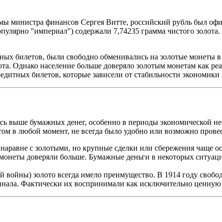
рмы министра финансов Сергея Витте, российский рубль был офиц
популярно "империал") содержали 7,74235 грамма чистого золота.
ых билетов, были свободно обменивались на золотые монеты в 
ота. Однако население больше доверяло золотым монетам как реа
едитных билетов, которые зависели от стабильности экономики 
ись выше бумажных денег, особенно в периоды экономической не
ом в любой момент, не всегда было удобно или возможно прове
аравне с золотыми, но крупные сделки или сбережения чаще ос
 монеты доверяли больше. Бумажные деньги в некоторых ситуаци
й войны) золото всегда имело преимущество. В 1914 году свобо
инала. Фактически их воспринимали как исключительно ценную