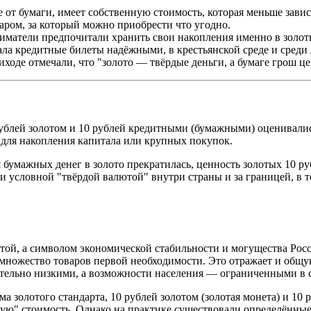
е от бумаги, имеет собственную стоимость, которая меньше зави
аром, за который можно приобрести что угодно.
иматели предпочитали хранить свои накопления именно в золо
ла кредитные билеты надёжными, в крестьянской среде и среди
оде отмечали, что "золото — твёрдые деньги, а бумаге грош це
ублей золотом и 10 рублей кредитными (бумажными) оценивалис
 для накопления капитала или крупных покупок.
я бумажных денег в золото прекратилась, ценность золотых 10 ру
ли условной "твёрдой валютой" внутри страны и за границей, в
етой, а символом экономической стабильности и могущества Рос
 множество товаров первой необходимости. Это отражает и общ
сительно низкими, а возможности населения — ограниченными в
ема золотого стандарта, 10 рублей золотом (золотая монета) и 
ную" стоимость. Однако на практике существовали определённые