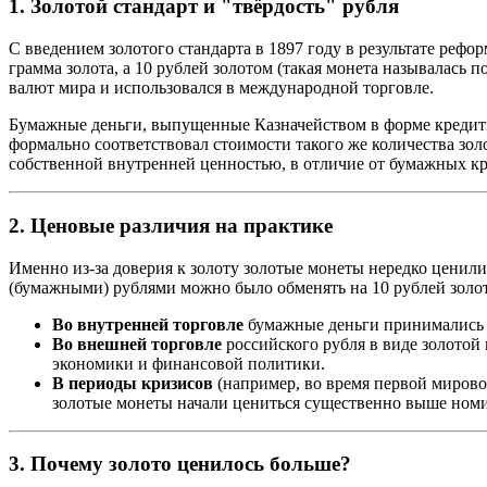
1.
Золотой стандарт и "твёрдость" рубля
С введением золотого стандарта в 1897 году в результате рефо
грамма золота, а 10 рублей золотом (такая монета называлась 
валют мира и использовался в международной торговле.
Бумажные деньги, выпущенные Казначейством в форме кредитн
формально соответствовал стоимости такого же количества зол
собственной внутренней ценностью, в отличие от бумажных кр
2.
Ценовые различия на практике
Именно из-за доверия к золоту золотые монеты нередко ценил
(бумажными) рублями можно было обменять на 10 рублей золот
Во внутренней торговле
бумажные деньги принимались н
Во внешней торговле
российского рубля в виде золотой
экономики и финансовой политики.
В периоды кризисов
(например, во время первой мирово
золотые монеты начали цениться существенно выше ном
3.
Почему золото ценилось больше?