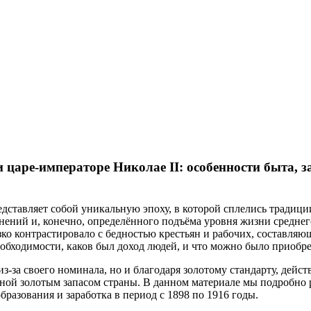
 царе-императоре Николае II: особенности быта, з
ставляет собой уникальную эпоху, в которой сплелись традици
нений и, конечно, определённого подъёма уровня жизни среднег
езко контрастировало с бедностью крестьян и рабочих, составл
еобходимости, каков был доход людей, и что можно было приобр
из-за своего номинала, но и благодаря золотому стандарту, дей
нной золотым запасом страны. В данном материале мы подробно 
разования и заработка в период с 1898 по 1916 годы.