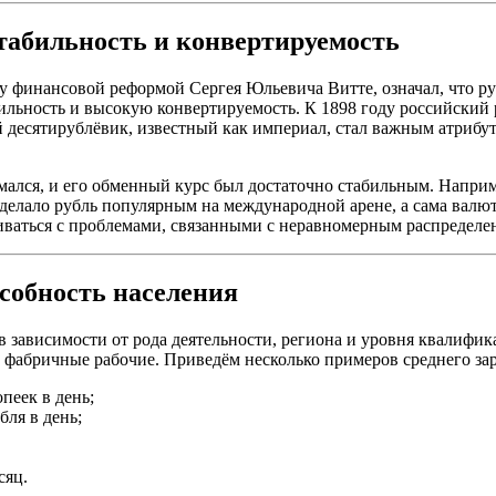
стабильность и конвертируемость
у финансовой реформой Сергея Юльевича Витте, означал, что ру
абильность и высокую конвертируемость. К 1898 году российски
й десятирублёвик, известный как империал, стал важным атриб
лся, и его обменный курс был достаточно стабильным. Наприме
 делало рубль популярным на международной арене, а сама валю
иваться с проблемами, связанными с неравномерным распределен
собность населения
в зависимости от рода деятельности, региона и уровня квалифи
 фабричные рабочие. Приведём несколько примеров среднего зара
пеек в день;
бля в день;
сяц.