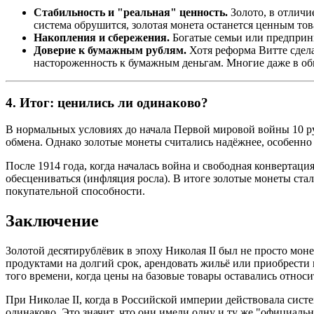
Стабильность и "реальная" ценность.
Золото, в отличи
система обрушится, золотая монета останется ценным тов
Накопления и сбережения.
Богатые семьи или предприн
Доверие к бумажным рублям.
Хотя реформа Витте сдела
настороженность к бумажным деньгам. Многие даже в обих
4.
Итог: ценились ли одинаково?
В нормальных условиях до начала Первой мировой войны 10 р
обмена. Однако золотые монеты считались надёжнее, особенно
После 1914 года, когда началась война и свободная конвертаци
обесцениваться (инфляция росла). В итоге золотые монеты ста
покупательной способности.
Заключение
Золотой десятирублёвик в эпоху Николая II был не просто мон
продуктами на долгий срок, арендовать жильё или приобрести
того времени, когда цены на базовые товары оставались отно
При Николае II, когда в Российской империи действовала сист
одинаково. Это значит, что они имели одну и ту же "официаль