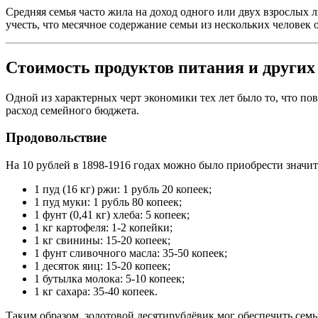
Средняя семья часто жила на доход одного или двух взрослых 
учесть, что месячное содержание семьи из нескольких человек
Стоимость продуктов питания и других
Одной из характерных черт экономики тех лет было то, что п
расход семейного бюджета.
Продовольствие
На 10 рублей в 1898-1916 годах можно было приобрести значи
1 пуд (16 кг) ржи: 1 рубль 20 копеек;
1 пуд муки: 1 рубль 80 копеек;
1 фунт (0,41 кг) хлеба: 5 копеек;
1 кг картофеля: 1-2 копейки;
1 кг свинины: 15-20 копеек;
1 фунт сливочного масла: 35-50 копеек;
1 десяток яиц: 15-20 копеек;
1 бутылка молока: 5-10 копеек;
1 кг сахара: 35-40 копеек.
Таким образом, золотовой десятирублёвик мог обеспечить семь