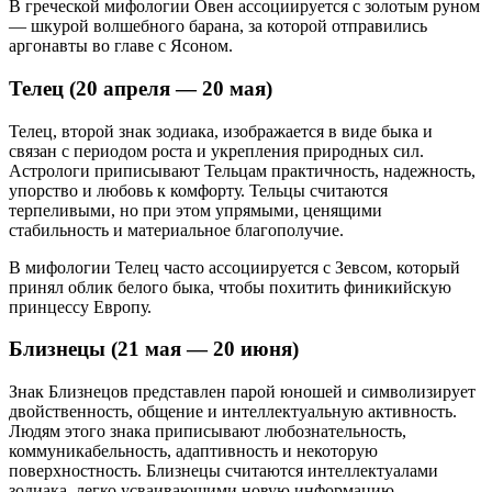
В греческой мифологии Овен ассоциируется с золотым руном
— шкурой волшебного барана, за которой отправились
аргонавты во главе с Ясоном.
Телец (20 апреля — 20 мая)
Телец, второй знак зодиака, изображается в виде быка и
связан с периодом роста и укрепления природных сил.
Астрологи приписывают Тельцам практичность, надежность,
упорство и любовь к комфорту. Тельцы считаются
терпеливыми, но при этом упрямыми, ценящими
стабильность и материальное благополучие.
В мифологии Телец часто ассоциируется с Зевсом, который
принял облик белого быка, чтобы похитить финикийскую
принцессу Европу.
Близнецы (21 мая — 20 июня)
Знак Близнецов представлен парой юношей и символизирует
двойственность, общение и интеллектуальную активность.
Людям этого знака приписывают любознательность,
коммуникабельность, адаптивность и некоторую
поверхностность. Близнецы считаются интеллектуалами
зодиака, легко усваивающими новую информацию.