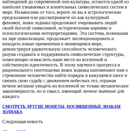
наблюдений до современной поп-культуры, остаются одной из
наиболее узнаваемых и влиятельных символических систем в
мире. Независимо от того, верите ли вы в астрологические
предсказания или рассматриваете их как культурный
феномен, знаки зодиака продолжают очаровывать людей
своей богатой символикой, историческими корнями и
психологическими интерпретациями. Эта система, возникшая
на заре цивилизации, продолжает эволюционировать и
находить новые применения в меняющемся мире,
демонстрируя удивительную способность человеческого
разума создавать и поддерживать символические структуры,
помогающие осмыслить наше место во вселенной и
собственную идентичность. В эпоху научного прогресса и
рационального скептицизма знаки зодиака напоминают нам о
стремлении человечества найти порядок в кажущемся хаосе и
связать свою судьбу с движением небесных тел, отражая
вечное желание увидеть во вселенной не только механические
закономерности, но и смысл, имеющий личное значение для
каждого.
СМОТРЕТЬ ДРУГИЕ МОНЕТЫ, ПОСВЯЩЕННЫЕ ЗНАКАМ
ЗОДИАКА
Следующая новость