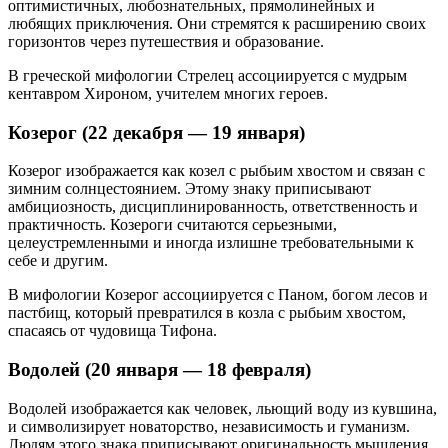
оптимистичных, любознательных, прямолинейных и
любящих приключения. Они стремятся к расширению своих
горизонтов через путешествия и образование.
В греческой мифологии Стрелец ассоциируется с мудрым
кентавром Хироном, учителем многих героев.
Козерог (22 декабря — 19 января)
Козерог изображается как козел с рыбьим хвостом и связан с
зимним солнцестоянием. Этому знаку приписывают
амбициозность, дисциплинированность, ответственность и
практичность. Козероги считаются серьезными,
целеустремленными и иногда излишне требовательными к
себе и другим.
В мифологии Козерог ассоциируется с Паном, богом лесов и
пастбищ, который превратился в козла с рыбьим хвостом,
спасаясь от чудовища Тифона.
Водолей (20 января — 18 февраля)
Водолей изображается как человек, льющий воду из кувшина,
и символизирует новаторство, независимость и гуманизм.
Людям этого знака приписывают оригинальность мышления,