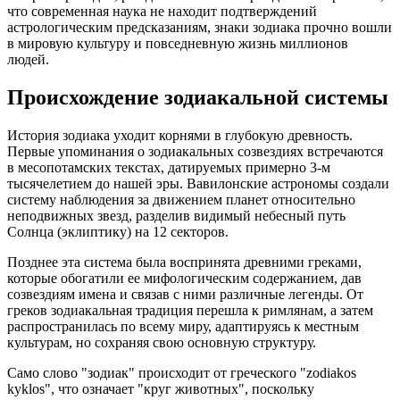
что современная наука не находит подтверждений
астрологическим предсказаниям, знаки зодиака прочно вошли
в мировую культуру и повседневную жизнь миллионов
людей.
Происхождение зодиакальной системы
История зодиака уходит корнями в глубокую древность.
Первые упоминания о зодиакальных созвездиях встречаются
в месопотамских текстах, датируемых примерно 3-м
тысячелетием до нашей эры. Вавилонские астрономы создали
систему наблюдения за движением планет относительно
неподвижных звезд, разделив видимый небесный путь
Солнца (эклиптику) на 12 секторов.
Позднее эта система была воспринята древними греками,
которые обогатили ее мифологическим содержанием, дав
созвездиям имена и связав с ними различные легенды. От
греков зодиакальная традиция перешла к римлянам, а затем
распространилась по всему миру, адаптируясь к местным
культурам, но сохраняя свою основную структуру.
Само слово "зодиак" происходит от греческого "zodiakos
kyklos", что означает "круг животных", поскольку