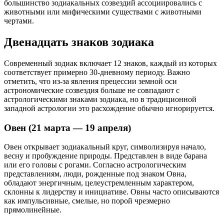
большинство зодиакальных созвездий ассоциировались с
животными или мифическими существами с животными
чертами.
Двенадцать знаков зодиака
Современный зодиак включает 12 знаков, каждый из которых
соответствует примерно 30-дневному периоду. Важно
отметить, что из-за явления прецессии земной оси
астрономические созвездия больше не совпадают с
астрологическими знаками зодиака, но в традиционной
западной астрологии это расхождение обычно игнорируется.
Овен (21 марта — 19 апреля)
Овен открывает зодиакальный круг, символизируя начало,
весну и пробуждение природы. Представлен в виде барана
или его головы с рогами. Согласно астрологическим
представлениям, люди, рожденные под знаком Овна,
обладают энергичным, целеустремленным характером,
склонны к лидерству и инициативе. Овны часто описываются
как импульсивные, смелые, но порой чрезмерно
прямолинейные.