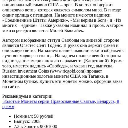
национальный символ США – орел. В когтях он держит
оливковую ветвь, которая является символом мира. В гнезде
сидит орлица с птенцами. На монете имеются надписи
«Соединенные Штаты Америки», «Мы верим в Бога» и «Из
многих – единое». Также указаны номинал и проба. Автором
эскиза реверса является Милей Бьюсайек.
Автором изображения статуи Свободы на лицевой стороне
является Огастес Сент-Годенс. В руках она держит факел и
оливковую ветвь. На заднем плане символически изображены
лучи восходящего солнца. На заднем плане с левой стороны
видно здание американского парламента (Капитолий). Кроме
того, имеется надпись «Свобода», и указан год выпуска.
Russian investment Coins (www.ricgold.com) продает
инвестиционные золотые монеты США на Таганке, в
Монетном бутике. Купить эти монеты можно, оформив заказ
на сайте.
Рекомендуем в категории
Золотые Монеты серии Православные Святые, Беларусь, 8
грамм
Номинал: 50 рублей
Выпуск: 2008
7,2 г, Золото, 900/1000