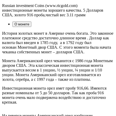
Russian investment Coins (www.ricgold.com)
инвестиционные монеты хорошего качества. 5 Долларов
США, золото 916 проба,чистый вес 3.11 грамм
О монете
История золотых монет в Америке очень богата. Это законное
платежное средство достаточно длинное время . Доллар как
валюта был введен в 1785 году, а в 1792 году был
основан Монетный двор США. С этого момента была начата
чеканка собственных монет – долларов США.
Монета Американский орел чеканится с 1986 года Монетным
двором США. Эта классическая инвестиционная монета
выпускается весом в 1 унцию, ½ унции, ¼ унции и 1/10
унции. Монета Американский орел изготавливается из
золота, серебра, а с 1997 года – также из платины.
Инвестиционная монета орел имет пробу 916,66. Имеются
разные номиналы от 5 до 50 долларов. Так как проба 916
монета очень мало подвержена воздействию и достаточно
крепкая.
На реверсе монеты Американский орел изображен