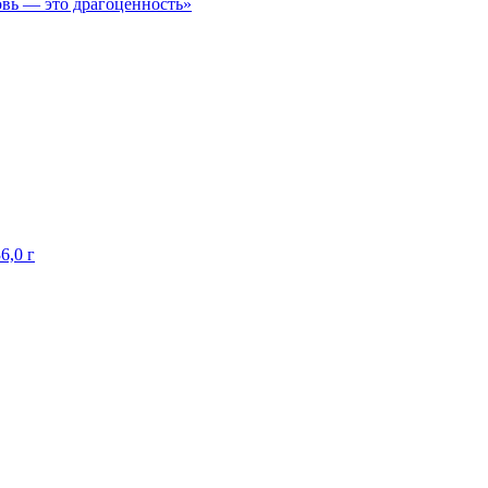
овь — это драгоценность»
6,0 г