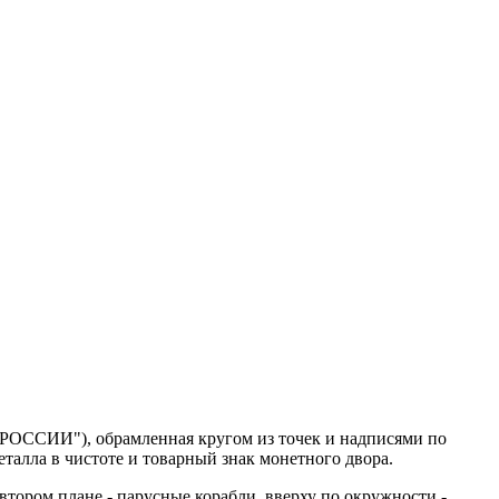
 РОССИИ"), обрамленная кругом из точек и надписями по
металла в чистоте и товарный знак монетного двора.
 втором плане - парусные корабли, вверху по окружности -