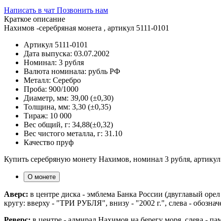
Написать в чат
Позвонить нам
Краткое описание
Нахимов -серебряная монета , артикул 5111-0101
Артикул
5111-0101
Дата выпуска:
03.07.2002
Номинал:
3 рубля
Валюта номинала:
рубль РФ
Металл:
Серебро
Проба:
900/1000
Диаметр, мм:
39,00 (±0,30)
Толщина, мм:
3,30 (±0,35)
Тираж:
10 000
Вес общий, г:
34,88(±0,32)
Вес чистого металла, г:
31.10
Качество
пруф
Купить серебряную монету Нахимов, номинал 3 рубля, артикул
О монете
Аверс:
в центре диска - эмблема Банка России (двуглавый ор
кругу: вверху - "ТРИ РУБЛЯ", внизу - "2002 г.", слева - обозн
Реверс:
в центре - адмирал Нахимов на берегу моря, слева - па