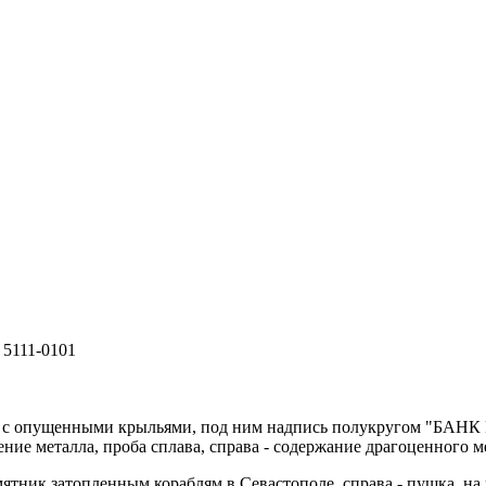
 5111-0101
ел с опущенными крыльями, под ним надпись полукругом "БАНК
ачение металла, проба сплава, справа - содержание драгоценного 
мятник затопленным кораблям в Севастополе, справа - пушка, на