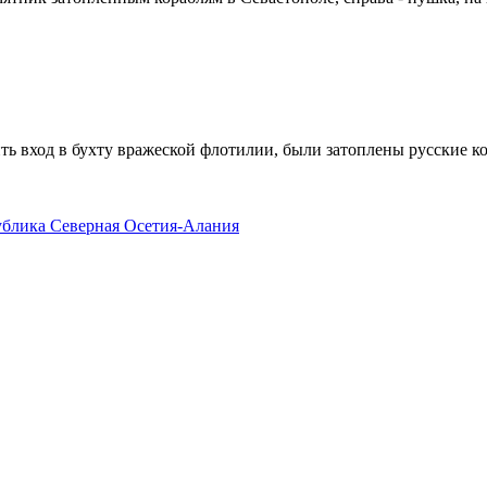
ить вход в бухту вражеской флотилии, были затоплены русские 
публика Северная Осетия-Алания