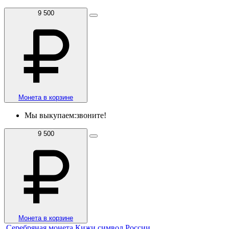
9 500
Монета в корзине
Мы выкупаем:
звоните!
9 500
Монета в корзине
Серебряная монета Кижи символ России