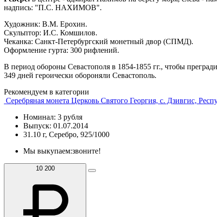
надпись: "П.С. НАХИМОВ".
Художник: В.М. Ерохин.
Скульптор: И.С. Комшилов.
Чеканка: Санкт-Петербургский монетный двор (СПМД).
Оформление гурта: 300 рифлений.
В период обороны Севастополя в 1854-1855 гг., чтобы преград
349 дней героически обороняли Севастополь.
Рекомендуем в категории
Серебряная монета Церковь Святого Георгия, с. Дзивгис, Рес
Номинал: 3 рубля
Выпуск: 01.07.2014
31.10 г, Серебро, 925/1000
Мы выкупаем:
звоните!
10 200