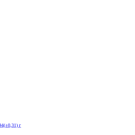
4(±0,31) г