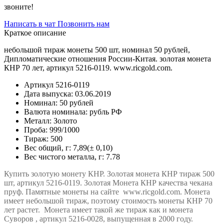
звоните!
Написать в чат
Позвонить нам
Краткое описание
небольшой тираж монеты 500 шт, номинал 50 рублей,
Дипломатические отношения России-Китая. золотая монета
КНР 70 лет, артикул 5216-0119. www.ricgold.com.
Артикул
5216-0119
Дата выпуска:
03.06.2019
Номинал:
50 рублей
Валюта номинала:
рубль РФ
Металл:
Золото
Проба:
999/1000
Тираж:
500
Вес общий, г:
7,89(± 0,10)
Вес чистого металла, г:
7.78
Купить золотую монету КНР. Золотая монета КНР тираж 500
шт, артикул 5216-0119. Золотая Монета КНР качества чекана
пруф. Памятные монеты на сайте www.ricgold.com. Монета
имеет небольшой тираж, поэтому стоимость монеты КНР 70
лет растет. Монета имеет такой же тираж как и монета
Суворов , артикул 5216-0028, выпущенная в 2000 году.