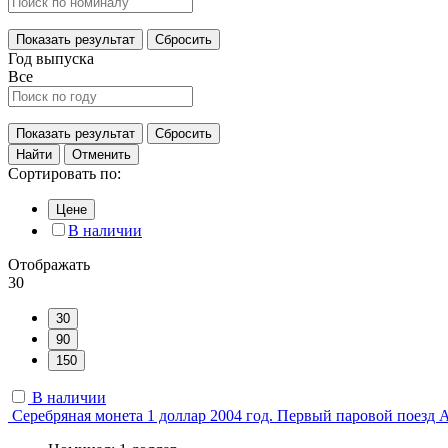
Показать результат
Сбросить
Год выпуска
Все
Показать результат
Сбросить
Найти
Отменить
Сортировать по:
Цене
В наличии
Отображать
30
30
90
150
В наличии
Серебряная монета 1 доллар 2004 год. Первый паровой поезд Ав